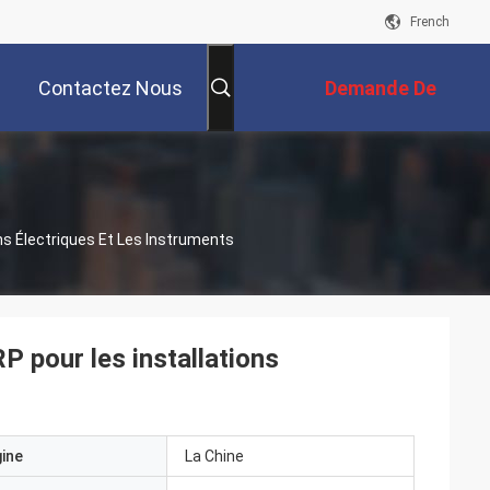
French
Contactez Nous
Demande De
Soumission
ns Électriques Et Les Instruments
P pour les installations
gine
La Chine