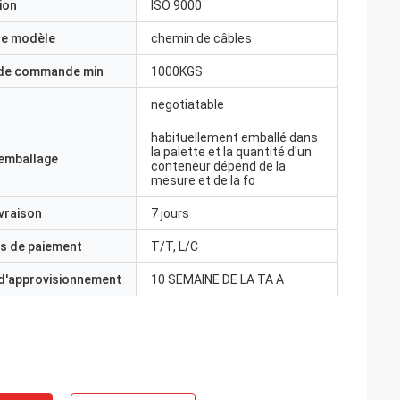
ion
ISO 9000
e modèle
chemin de câbles
 de commande min
1000KGS
negotiatable
habituellement emballé dans
la palette et la quantité d'un
'emballage
conteneur dépend de la
mesure et de la fo
ivraison
7 jours
s de paiement
T/T, L/C
 d'approvisionnement
10 SEMAINE DE LA TA A