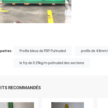
quettes:
Profils bleus de FRP Pultruded
profils de 4.8mm
le frp de 0.29kg/m pultruded des sections
UITS RECOMMANDÉS