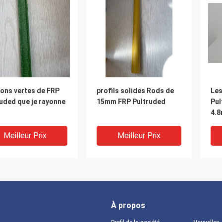
ions vertes de FRP
profils solides Rods de
Les
uded que je rayonne
15mm FRP Pultruded
Pul
4.
Meilleur Prix
Meilleur Prix
À propos