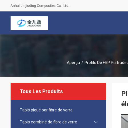
Anhui Jinjiuding Composites Co., Ltd.
Aperçu
/
Profils De FRP Pultrude
Tous Les Produits
Pl
él
Tapis piqué par fibre de verre
Tapis combiné de fibre de verre