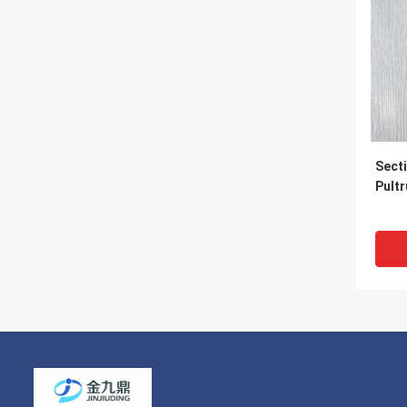
Sect
Pultr