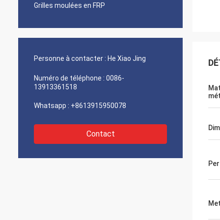
Grilles moulées en FRP
Personne à contacter :
He Xiao Jing
DÉ
Numéro de téléphone :
0086-
13913361518
Mat
mét
Whatsapp :
+8613915950078
Dim
Contact
Per
Met