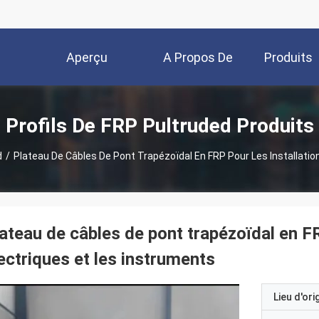
Aperçu
A Propos De
Produits
Nous
Profils De FRP Pultruded Produits
d
/
Plateau De Câbles De Pont Trapézoïdal En FRP Pour Les Installatio
ateau de câbles de pont trapézoïdal en FR
ectriques et les instruments
Lieu d'ori