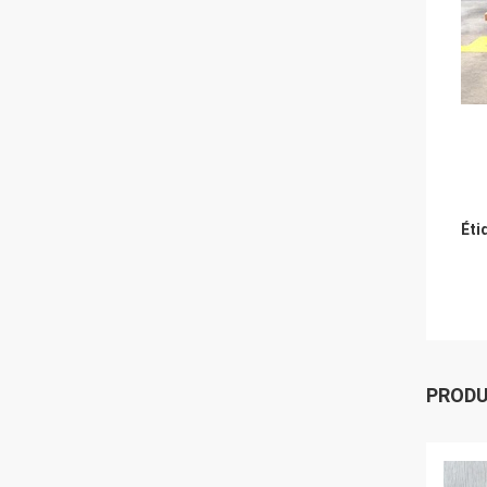
Éti
PROD