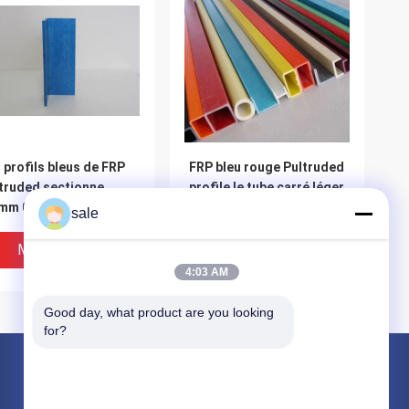
 profils bleus de FRP
FRP bleu rouge Pultruded
truded sectionne
profile le tube carré léger
8mm 0.29kg/m
pour le transport
sale
Meilleur Prix
Meilleur Prix
4:03 AM
Good day, what product are you looking 
for?
Produits