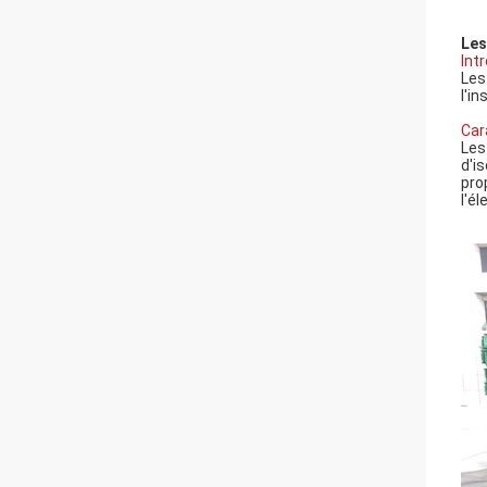
Les
Int
Les
l'i
Car
Les
d'i
pro
l'é