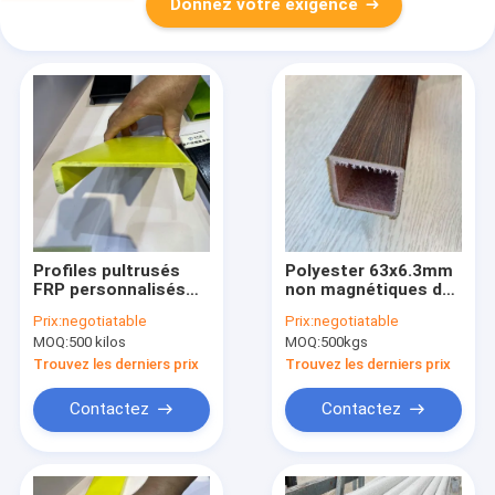
Donnez votre exigence
Profiles pultrusés
Polyester 63x6.3mm
FRP personnalisés
non magnétiques de
avec résistance à
profils de Grp Frp
Prix:
negotiatable
Prix:
negotiatable
l'usure et propriétés
Pultruded de fibre de
MOQ:
500 kilos
MOQ:
500kgs
non magnétiques
carbone
Trouvez les derniers prix
Trouvez les derniers prix
Contactez
Contactez