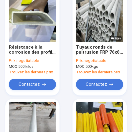
Résistance à la
Tuyaux ronds de
corrosion des profils
pultrusion FRP 76x8
pultrés en FRP légers
mm Longueur 2400
Prix:
negotiatable
Prix:
negotiatable
et durables
mm Surface avec
MOQ:
500 kilos
MOQ:
500kgs
tapis tricoté
Trouvez les derniers prix
Trouvez les derniers prix
Contactez
Contactez
À la maison
Produits
À propos de nous