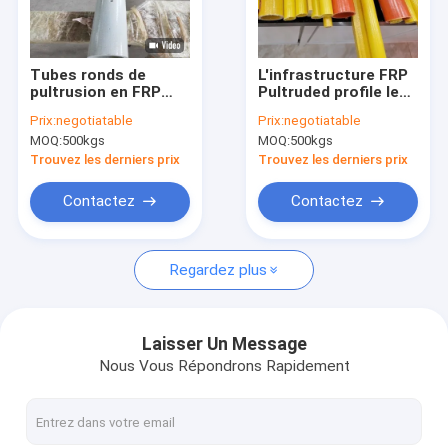
Visite de l'usine
Contrôle de la qualité
Tubes ronds de
L'infrastructure FRP
pultrusion en FRP
Pultruded profile le
Nous contacter
76x8mmx2400mm
tube de rond du
Prix:
negotiatable
Prix:
negotiatable
avec tapis tricoté
diamètre FRP de 5cm
MOQ:
500kgs
MOQ:
500kgs
enveloppé comme
Demandez un devis
poteau de clôture
Trouvez les derniers prix
Trouvez les derniers prix
Contactez
Contactez
Tapis piqué par fibre de verre
Regardez plus
Tapis combiné de fibre de verre
Tissus unidirectionnels en fibre de verre
Laisser Un Message
Nous Vous Répondrons Rapidement
Tissu biaxiale de fibre de verre
Tissus à plusieurs axes