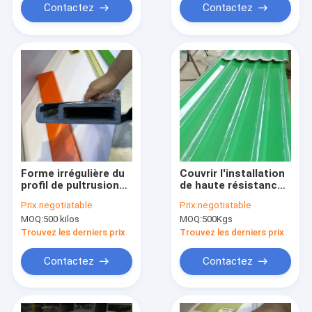
Contactez
Contactez
Forme irrégulière du
Couvrir l'installation
profil de pultrusion
de haute résistance
en FRP avec résine
de Covenient de
Prix:
negotiatable
Prix:
negotiatable
de polyester insaturé
profil de Pultrusion
MOQ:
500 kilos
MOQ:
500Kgs
de Frp pour la route
Trouvez les derniers prix
Trouvez les derniers prix
Contactez
Contactez