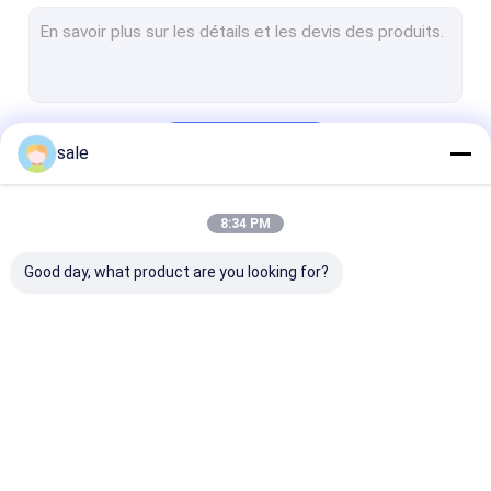
Tapis extérieur de fibre de verre
Tissu de base en fibre de verre
Boudinage tissé par fibre de verre
Continuer
sale
Voile polyester
tissu de maille de polyester
8:34 PM
Nos Catégories
Film de polyester
Good day, what product are you looking for?
Profils de FRP Pultruded
Grilles moulées en FRP
Tapis piqué par fibre
Tapis combiné de
Tissus
de verre
fibre de verre
unidirectionne
fibre de verre