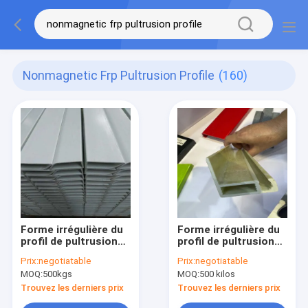
Nonmagnetic Frp Pultrusion Profile
(160)
Forme irrégulière du
Forme irrégulière du
profil de pultrusion
profil de pultrusion
en FRP réalisé sur
en FRP fabriqué avec
Prix:
negotiatable
Prix:
negotiatable
commande et dessin
de la résine de vinyle
MOQ:
500kgs
MOQ:
500 kilos
Trouvez les derniers prix
Trouvez les derniers prix