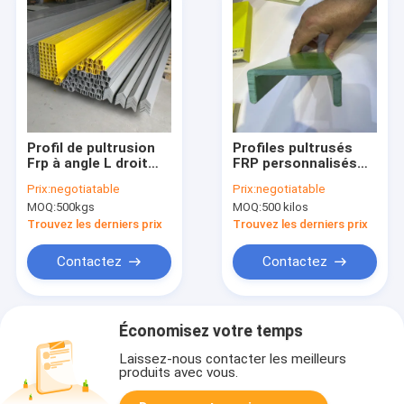
Profil de pultrusion
Profiles pultrusés
Frp à angle L droit
FRP personnalisés
Pour l'isolation en
avec résistance à
Prix:
negotiatable
Prix:
negotiatable
FRP, degré GPO-3
l'usure et propriétés
MOQ:
500kgs
MOQ:
500 kilos
non magnétiques
Trouvez les derniers prix
Trouvez les derniers prix
Contactez
Contactez
Économisez votre temps
Laissez-nous contacter les meilleurs
produits avec vous.