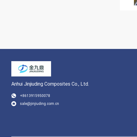
Anhui Jinjiuding Composites Co., Ltd.
+8613915950078
sale@jinjiuding.com.cn