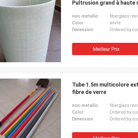
Pultrusion grand à haute 
non-metallic:
fiberglass rei
Color:
white
Dimension:
Ordered by c
Meilleur Prix
Tube 1.5m multicolore exté
fibre de verre
non-metallic:
fiberglass rei
Color:
Ordered by c
Dimension:
Ordered by c