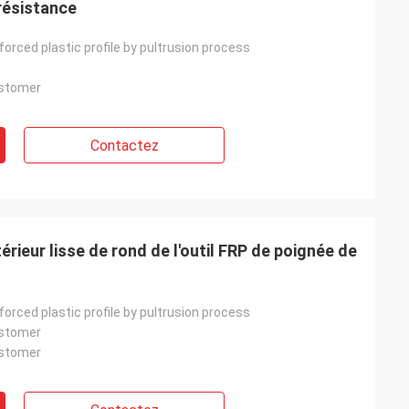
résistance
nforced plastic profile by pultrusion process
ustomer
Contactez
rieur lisse de rond de l'outil FRP de poignée de
nforced plastic profile by pultrusion process
ustomer
ustomer