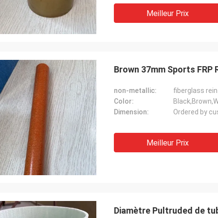
Meilleur Prix
Brown 37mm Sports FRP R
non-metallic:
fiberglass rei
Color:
Black,Brown,W
Dimension:
Ordered by c
Meilleur Prix
Diamètre Pultruded de tu