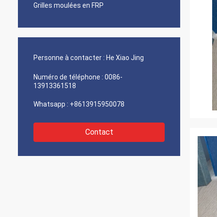
Grilles moulées en FRP
Personne à contacter :
He Xiao Jing
Numéro de téléphone :
0086-
13913361518
Whatsapp :
+8613915950078
Contact