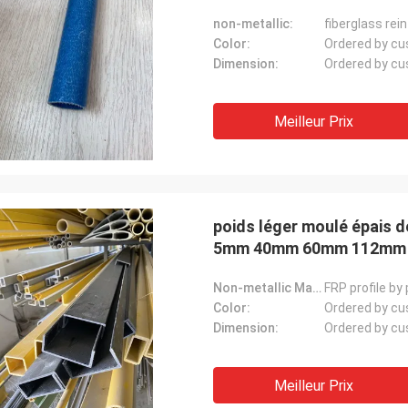
non-metallic:
fiberglass rei
Color:
Ordered by c
Dimension:
Ordered by c
Meilleur Prix
poids léger moulé épais d
5mm 40mm 60mm 112mm
Non-metallic Material:
FRP profile by
Color:
Ordered by c
Dimension:
Ordered by c
Meilleur Prix