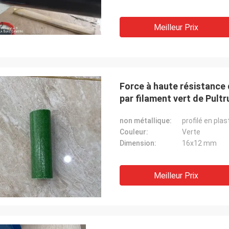
Meilleur Prix
Force à haute résistance 
par filament vert de Pult
non métallique:
profilé en pla
Couleur:
Verte
Dimension:
16x12 mm
Meilleur Prix