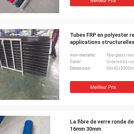
Meilleur Prix
Tubes FRP en polyester re
applications structurelle
non-metallic:
fiberglass rei
Color:
Ordered by c
Dimension:
50x42x3000
Meilleur Prix
La fibre de verre ronde de
16mm 30mm