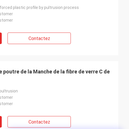
nforced plastic profile by pultrusion process
ustomer
ustomer
Contactez
e poutre de la Manche de la fibre de verre C de
 pultrusion
ustomer
ustomer
Contactez