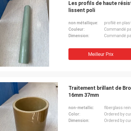
Les profils de haute rési
lissent poli
non métallique:
profilé en pla
Couleur:
Commandé par 
Dimension:
Commandé par 
Meilleur Prix
Traitement brillant de Bro
16mm 37mm
non-metallic:
fiberglass rei
Color:
Ordered by c
Dimension:
Ordered by c