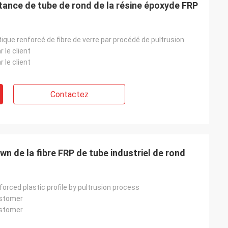
stance de tube de rond de la résine époxyde FRP
stique renforcé de fibre de verre par procédé de pultrusion
le client
le client
Contactez
wn de la fibre FRP de tube industriel de rond
nforced plastic profile by pultrusion process
ustomer
ustomer