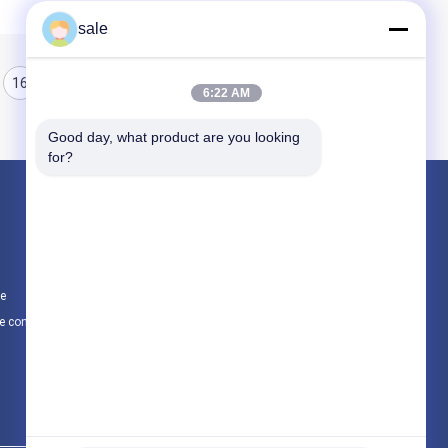
sale
16
17
18
6:22 AM
Good day, what product are you looking 
for?
Produits
Tapis piqué par fibre de verre
Tapis combiné de fibre de verre
te
Tissus unidirectionnels en fibre de verre
e confidentialité
Toutes les catégories