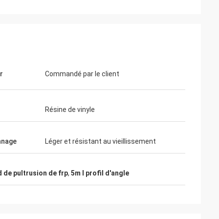
r
Commandé par le client
Résine de vinyle
nnage
Léger et résistant au vieillissement
d de pultrusion de frp
,
5m l profil d'angle