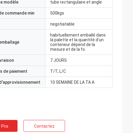
e modèle
tube rectangulaire et angle
 de commande min
500kgs
negotiatable
habituellement emballé dans
la palette et la quantité d'un
'emballage
conteneur dépend de la
mesure et de la fo
ivraison
7 JOURS
s de paiement
T/T, L/C
 d'approvisionnement
10 SEMAINE DE LA TA A
 Prix
Contactez