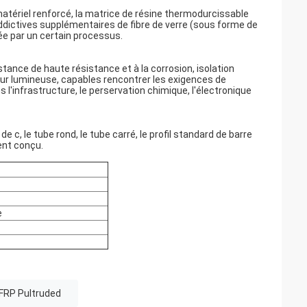
atériel renforcé, la matrice de résine thermodurcissable
 addictives supplémentaires de fibre de verre (sous forme de
rée par un certain processus.
stance de haute résistance et à la corrosion, isolation
leur lumineuse, capables rencontrer les exigences de
 l'infrastructure, le perservation chimique, l'électronique
 de c, le tube rond, le tube carré, le profil standard de barre
ment conçu.
e
 FRP Pultruded