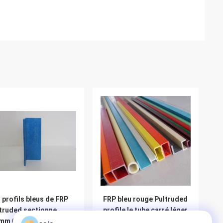
 profils bleus de FRP
FRP bleu rouge Pultruded
truded sectionne
profile le tube carré léger
8mm 0.29kg/m
pour le transport