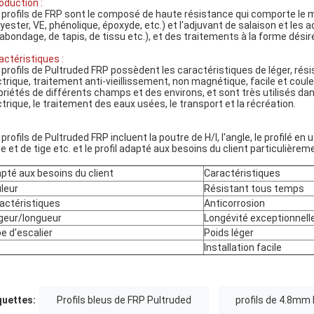
roduction :
 profils de FRP sont le composé de haute résistance qui comporte le m
lyester, VE, phénolique, époxyde, etc.) et l'adjuvant de salaison et les
abondage, de tapis, de tissu etc.), et des traitements à la forme dési
actéristiques :
 profils de Pultruded FRP possèdent les caractéristiques de léger, rési
ctrique, traitement anti-vieillissement, non magnétique, facile et cou
priétés de différents champs et des environs, et sont très utilisés dans
ctrique, le traitement des eaux usées, le transport et la récréation.
profils de Pultruded FRP incluent la poutre de H/I, l'angle, le profilé en u
te et de tige etc. et le profil adapté aux besoins du client particulière
pté aux besoins du client
Caractéristiques
leur
Résistant tous temps
actéristiques
Anticorrosion
geur/longueur
Longévité exceptionnell
e d'escalier
Poids léger
Installation facile
quettes:
Profils bleus de FRP Pultruded
profils de 4.8mm