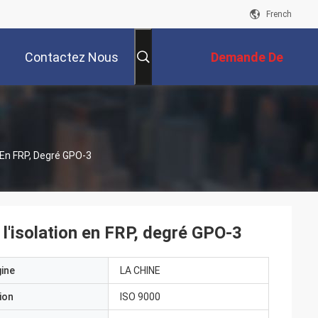
French
Contactez Nous
Demande De
Soumission
n En FRP, Degré GPO-3
r l'isolation en FRP, degré GPO-3
gine
LA CHINE
ion
ISO 9000