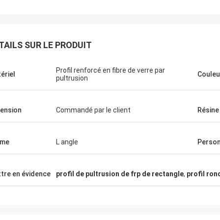
TAILS SUR LE PRODUIT
Profil renforcé en fibre de verre par
ériel
Couleu
pultrusion
ension
Commandé par le client
Résine
rme
L angle
Perso
tre en évidence
profil de pultrusion de frp de rectangle
,
profil ron