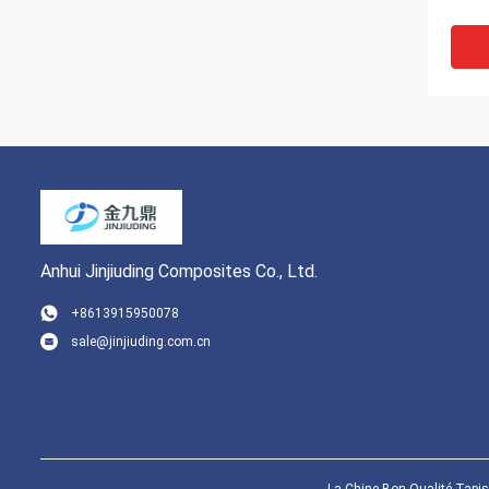
Anhui Jinjiuding Composites Co., Ltd.
+8613915950078
sale@jinjiuding.com.cn
GV à 
FRP P
taill
cons