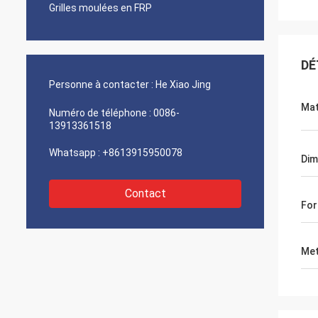
Grilles moulées en FRP
DÉ
Personne à contacter :
He Xiao Jing
Mat
Numéro de téléphone :
0086-
13913361518
Whatsapp :
+8613915950078
Dim
Contact
Fo
Met