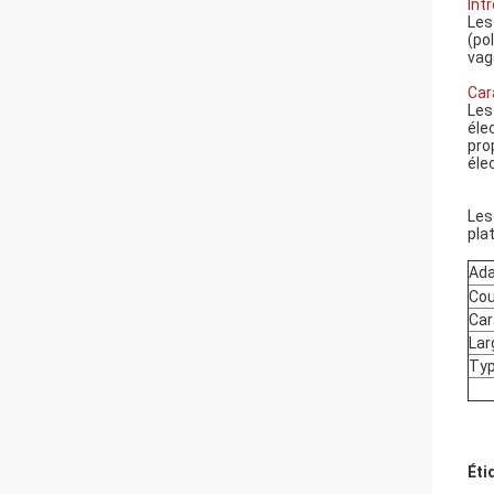
Int
Les
(po
vag
Car
Les
éle
pro
éle
Les 
pla
Ada
Cou
Car
Lar
Typ
Éti