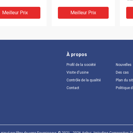
Meilleur Prix
Meilleur Prix
À propos
Profil de la société
Nouvelles
Visite d'usine
Des cas
Contrôle de la qualité
Plan du si
Contact
Politique d
haute résistance
Tube rectangulaire en
Pro
ultruded profile la
PRV par procédé de
rec
e multi pour la
pultrusion, brossage de
rés
truction
la surface avec une
fab
certaine peinture, pour
voi
Meilleur Prix
Meilleur Prix
répondre à des
rés