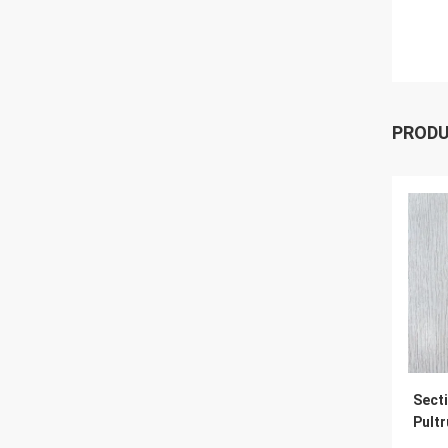
PROD
Sect
Pultr