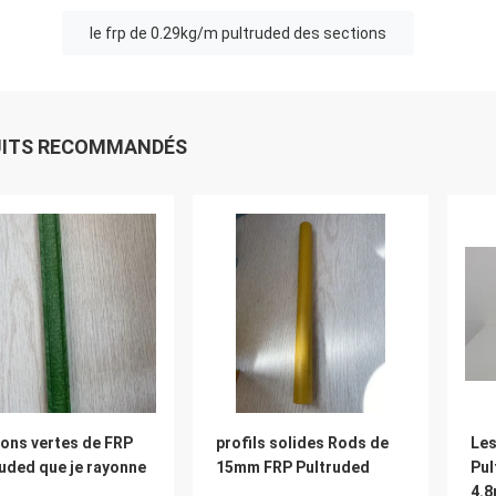
le frp de 0.29kg/m pultruded des sections
UITS RECOMMANDÉS
ions vertes de FRP
profils solides Rods de
Les
uded que je rayonne
15mm FRP Pultruded
Pul
4.