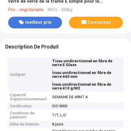
verre de verre de la trame E simple pour la
couverture
Prix：negotiatable
MOQ：500kg
meilleur prix
Contactez
Description De Produit
Tissu unidirectionnel en fibre de
verre E Glass
,
tissu unidirectionnel en fibre de
Surligner
verre 440 mm
,
tissu unidirectionnel en fibre de
verre 410 g/M2
Capacité
SEMAINE DE 40MT A
d'approvisionnement
Certification
ISO 9000
Conditions de
T/T, L/C
paiement
Délai de livraison
8 jours