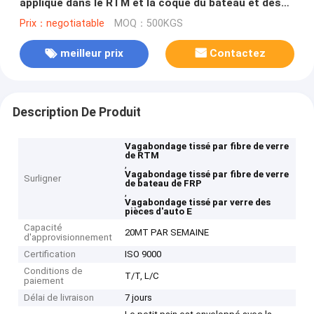
appliqué dans le RTM et la coque du bateau et des
pièces d'auto de FRP
Prix：negotiatable
MOQ：500KGS
meilleur prix
Contactez
Description De Produit
Vagabondage tissé par fibre de verre
de RTM
,
Vagabondage tissé par fibre de verre
Surligner
de bateau de FRP
,
Vagabondage tissé par verre des
pièces d'auto E
Capacité
20MT PAR SEMAINE
d'approvisionnement
Certification
ISO 9000
Conditions de
T/T, L/C
paiement
Délai de livraison
7 jours