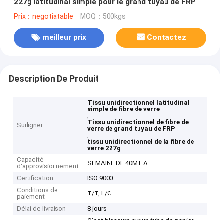
227g latitudinal simple pour le grand tuyau de FRP
Prix：negotiatable
MOQ：500kgs
meilleur prix
Contactez
Description De Produit
Tissu unidirectionnel latitudinal
simple de fibre de verre
,
Tissu unidirectionnel de fibre de
Surligner
verre de grand tuyau de FRP
,
tissu unidirectionnel de la fibre de
verre 227g
Capacité
SEMAINE DE 40MT A
d'approvisionnement
Certification
ISO 9000
Conditions de
T/T, L/C
paiement
Délai de livraison
8 jours