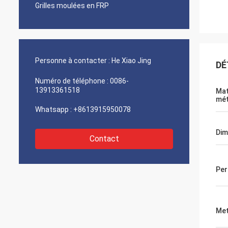
Grilles moulées en FRP
Personne à contacter :
He Xiao Jing
DÉ
Numéro de téléphone :
0086-
13913361518
Mat
mét
Whatsapp :
+8613915950078
Dim
Contact
Per
Met