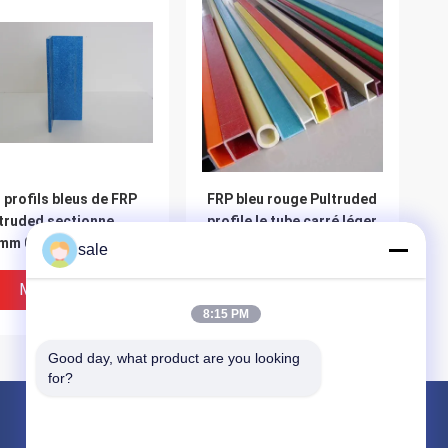
 profils bleus de FRP
FRP bleu rouge Pultruded
truded sectionne
profile le tube carré léger
8mm 0.29kg/m
pour le transport
sale
Meilleur Prix
Meilleur Prix
8:15 PM
Good day, what product are you looking 
for?
Produits