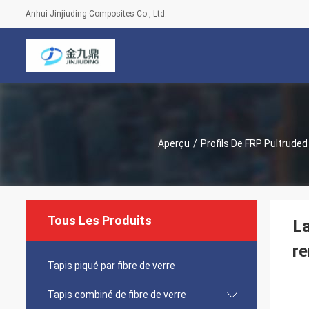
Anhui Jinjiuding Composites Co., Ltd.
Aperçu
/
Profils De FRP Pultruded
Tous Les Produits
La
re
Tapis piqué par fibre de verre
Tapis combiné de fibre de verre