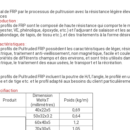
al de FRP par le processus de pultrusion avec la résistance légère élevé
ces
roduction :
 profils de FRP sont le composé de haute résistance qui comporte le m
lyester, VE, phénolique, époxyde, etc.) et l'adjuvant de salaison et les
abondage, de tapis, de tissu etc.), et des traitements à la forme dési
actéristiques :
 profils de Pultruded FRP possèdent les caractéristiques de léger, rési
ctrique, traitement anti-vieillissement, non magnétique, facile et cou
priétés de différents champs et des environs, et sont très utilisés dans
ctrique, le traitement des eaux usées, le transport et la récréation.
profils de Pultruded FRP incluent la poutre de H/I, l'angle, le profilé en u
te et de tige etc. et le profil adapté aux besoins du client particulière
cifiaction
Dimension
Produit
WxHxT
Poids (kg/m)
(millimètres)
40x22x5
0,69
50x32x3.2
0,64
60x40x5
1,2
70x30x5
1,05