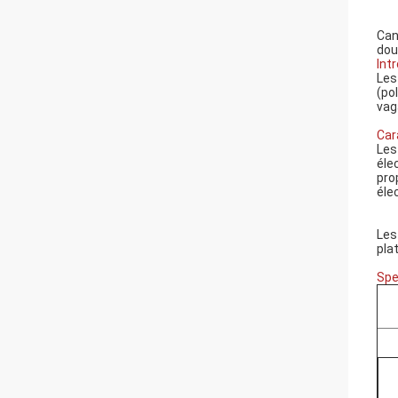
Can
dou
Int
Les
(po
vag
Car
Les
éle
pro
éle
Les 
pla
Spe