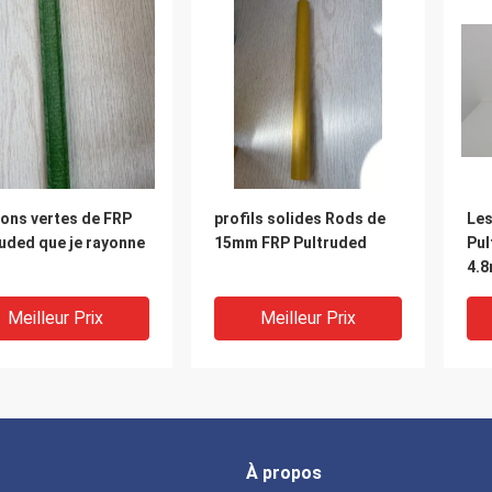
ions vertes de FRP
profils solides Rods de
Les
uded que je rayonne
15mm FRP Pultruded
Pul
4.
Meilleur Prix
Meilleur Prix
À propos