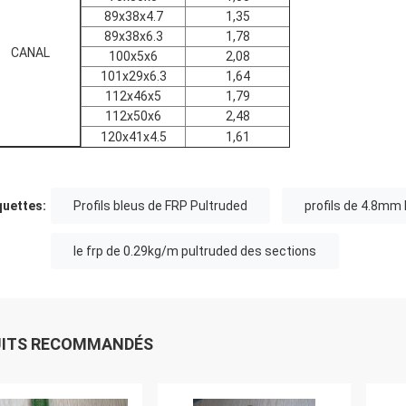
89x38x4.7
1,35
89x38x6.3
1,78
CANAL
100x5x6
2,08
101x29x6.3
1,64
112x46x5
1,79
112x50x6
2,48
120x41x4.5
1,61
quettes:
Profils bleus de FRP Pultruded
profils de 4.8mm
le frp de 0.29kg/m pultruded des sections
UITS RECOMMANDÉS