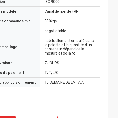
ion
ISO 9000
e modèle
Canal de noir de FRP
 de commande min
500kgs
negotiatable
habituellement emballé dans
la palette et la quantité d'un
'emballage
conteneur dépend de la
mesure et de la fo
ivraison
7 JOURS
s de paiement
T/T, L/C
 d'approvisionnement
10 SEMAINE DE LA TA A