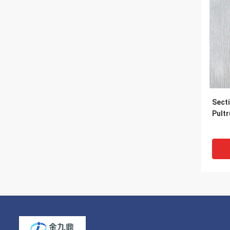
Sect
Pultr