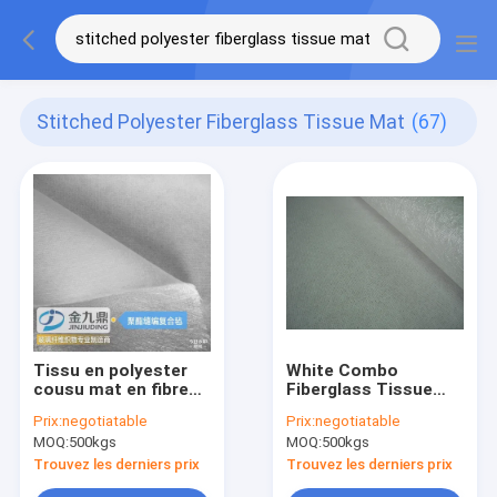
Stitched Polyester Fiberglass Tissue Mat
(67)
Tissu en polyester
White Combo
cousu mat en fibre
Fiberglass Tissue
de verre EMKP340
Mat EMKS 350
Prix:
negotiatable
Prix:
negotiatable
pour radome
1250mm Width
MOQ:
500kgs
MOQ:
500kgs
d'antenne
Trouvez les derniers prix
Trouvez les derniers prix