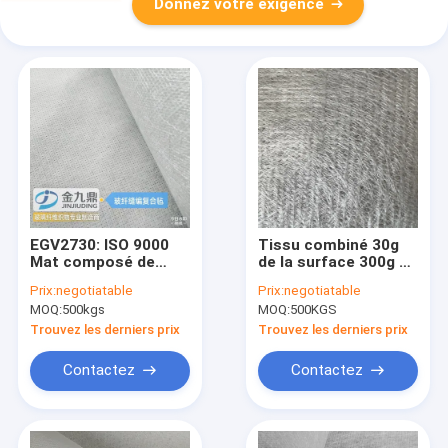
Donnez votre exigence
EGV2730: ISO 9000
Tissu combiné 30g
Mat composé de
de la surface 300g de
fibres de verre 300 g
boudinage de Mat
Prix:
negotiatable
Prix:
negotiatable
((270 g + 30 g) pour
For Auto Housing
MOQ:
500kgs
MOQ:
500KGS
la pultrusion, le RTM
Chopped de fibre de
et le formage de
verre blanche
Trouvez les derniers prix
Trouvez les derniers prix
plaques
Contactez
Contactez