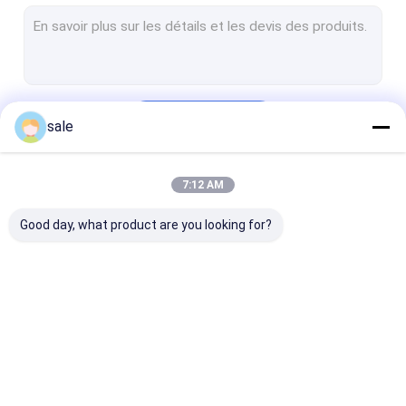
Tapis extérieur de fibre de verre
Tissu de base en fibre de verre
Boudinage tissé par fibre de verre
Continuer
sale
Voile polyester
tissu de maille de polyester
7:12 AM
Nos Catégories
Film de polyester
Good day, what product are you looking for?
Profils de FRP Pultruded
Grilles moulées en FRP
Tapis piqué par fibre
Tapis combiné de
Tissus
de verre
fibre de verre
unidirectionne
fibre de verre