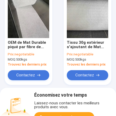
OEM de Mat Durable
Tissu 30g extérieur
piqué par fibre de
s'ajoutant de Mat
verre de voile du
Gsm 300 combinés
Prix:
negotiatable
Prix:
negotiatable
polyester EMKP340
de fibre de verre de
MOQ:
500kgs
MOQ:
500kgs
point pour la tour de
refroidissement
Trouvez les derniers prix
Trouvez les derniers prix
Contactez
Contactez
Économisez votre temps
Laissez-nous contacter les meilleurs
produits avec vous.