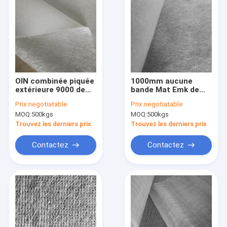
OIN combinée piquée
1000mm aucune
extérieure 9000 de
bande Mat Emk de
tapis de la fibre de
tissu de fibre de
Prix:
negotiatable
Prix:
negotiatable
verre EGV2730 pour
verre de reliure 300
MOQ:
500kgs
MOQ:
500kgs
le processus de RTM
Emk450 Emk 250
Trouvez les derniers prix
Trouvez les derniers prix
Contactez
Contactez
À la maison
Produits
À propos de nous