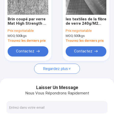
Visite de l'usine
Contrôle de la qualité
Brin coupé par verre
les textiles de la fibre
Mat High Strength de
de verre 240g/M2
Nous contacter
Mat Durable E de
ignifugent le tapis de
Prix:
negotiatable
Prix:
negotiatable
tissu de fibre de
surface de fibre de
MOQ:
500kgs
MOQ:
500kgs
verre d'EMK 380g/M2
verre 0.08mm 0.9mm
Demandez un devis
Trouvez les derniers prix
Trouvez les derniers prix
Contactez
Contactez
Tapis piqué par fibre de verre
Regardez plus
Tapis combiné de fibre de verre
Tissus unidirectionnels en fibre de verre
Laisser Un Message
Nous Vous Répondrons Rapidement
Tissu biaxiale de fibre de verre
Tissus à plusieurs axes