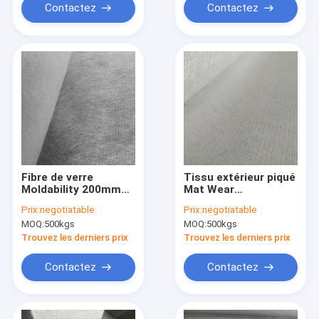
Contactez
Contactez
Fibre de verre
Tissu extérieur piqué
Moldability 200mm
Mat Wear
3200mm du tapis C
Resisitance High
Prix:
negotiatable
Prix:
negotiatable
de tissu de fibre de
Tensile de fibre de
MOQ:
500kgs
MOQ:
500kgs
verre de reliure de
verre combinée
poudre
Trouvez les derniers prix
Trouvez les derniers prix
Contactez
Contactez