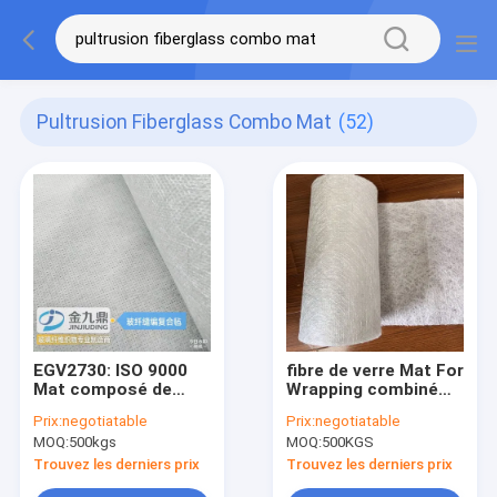
Pultrusion Fiberglass Combo Mat
(52)
EGV2730: ISO 9000
fibre de verre Mat For
Mat composé de
Wrapping combiné
fibres de verre 300 g
T/MN de 330g
Prix:
negotiatable
Prix:
negotiatable
((270 g + 30 g) pour
400mm
MOQ:
500kgs
MOQ:
500KGS
la pultrusion, le RTM
et le formage de
Trouvez les derniers prix
Trouvez les derniers prix
plaques