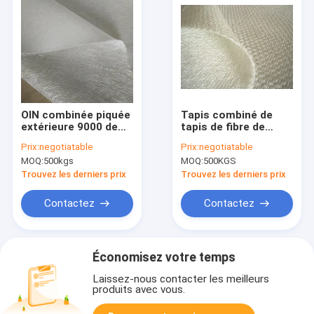
OIN combinée piquée
Tapis combiné de
extérieure 9000 de
tapis de fibre de
tapis de la fibre de
verre en verre d'E
Prix:
negotiatable
Prix:
negotiatable
verre EGV2730 pour
d'OIN de textile tissé
MOQ:
500kgs
MOQ:
500KGS
le processus de RTM
combiné de fibre de
verre
Trouvez les derniers prix
Trouvez les derniers prix
Contactez
Contactez
Économisez votre temps
Laissez-nous contacter les meilleurs
produits avec vous.